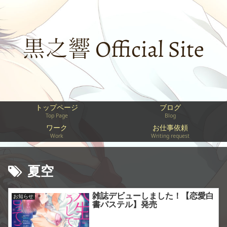
トップページ
ブログ
Top Page
Blog
ワーク
お仕事依頼
Work
Writing request
夏空
雑誌デビューしました！【恋愛白
お知らせ
書パステル】発売