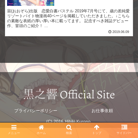
宙(おおぞら)出版 恋愛白書パステル 2019年7月号にて、歳の差純愛
リゾートバイト物漫画40ページを掲載していただきました。↓こちら
の素敵な表紙の厚い厚い本に載ってます。 記念すべき雑誌デビュー
作、冒頭のご紹介！ ...
2019.06.09
プライバシーポリシー
お仕事依頼
(C) 2016 Hibiki Kurono.
メニュー
ホーム
検索
トップ
サイドバー